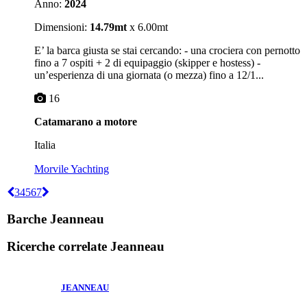
Anno:
2024
Dimensioni:
14.79mt
x 6.00mt
E’ la barca giusta se stai cercando: - una crociera con pernotto
fino a 7 ospiti + 2 di equipaggio (skipper e hostess) -
un’esperienza di una giornata (o mezza) fino a 12/1...
16
Catamarano a motore
Italia
Morvile Yachting
3
4
5
6
7
Barche Jeanneau
Ricerche correlate
Jeanneau
JEANNEAU