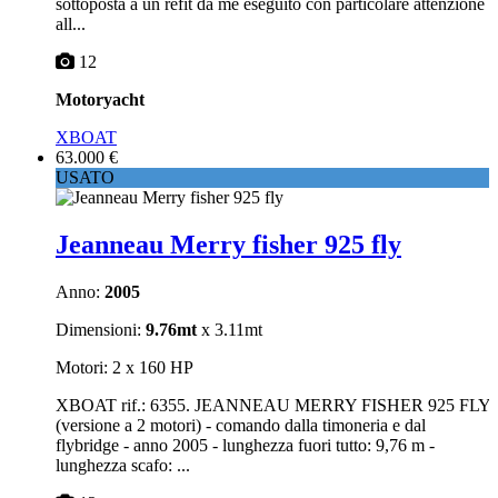
sottoposta a un refit da me eseguito con particolare attenzione
all...
12
Motoryacht
XBOAT
63.000 €
USATO
Jeanneau Merry fisher 925 fly
Anno:
2005
Dimensioni:
9.76mt
x 3.11mt
Motori: 2 x 160 HP
XBOAT rif.: 6355. JEANNEAU MERRY FISHER 925 FLY
(versione a 2 motori) - comando dalla timoneria e dal
flybridge - anno 2005 - lunghezza fuori tutto: 9,76 m -
lunghezza scafo: ...