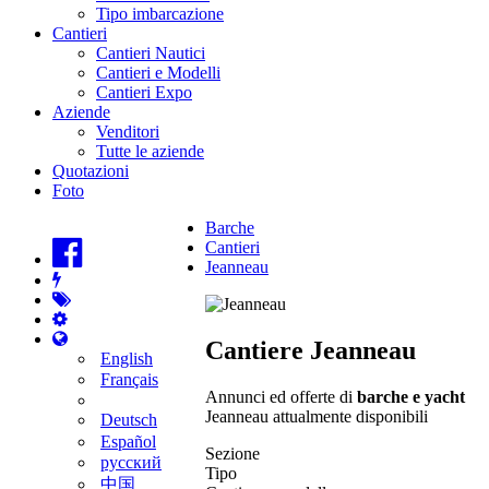
Tipo imbarcazione
Cantieri
Cantieri Nautici
Cantieri e Modelli
Cantieri Expo
Aziende
Venditori
Tutte le aziende
Quotazioni
Foto
Barche
Cantieri
Jeanneau
Cantiere Jeanneau
English
Français
Annunci ed offerte di
barche e yacht
Jeanneau attualmente disponibili
Deutsch
Español
Sezione
русский
Tipo
中国