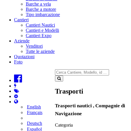
Barche a vela
Barche a motore
Tipo imbarcazione
Cantieri
Cantieri Nautici
Cantieri e Modelli
Cantieri Expo
Aziende
Venditori
Tutte le aziende
Quotazioni
Foto
Trasporti
Trasporti nautici , Compagnie di
English
Français
Navigazione
Deutsch
Categoria
Español