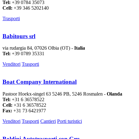
Tel:
+39 0784 35073
Cell:
+39 346 5202140
Trasporti
Babitours srl
via rudargia 84, 07026 Olbia (OT) -
Italia
Tel:
+39 0789 35331
Venditori
Trasporti
Boat Company International
Pastoor Hoekx-singel 63 5246 PB, 5246 Rosmalen -
Olanda
Tel:
+31 6 36578522
Cell:
+31 6 36578522
Fax:
+31 73 6421977
Venditori
Trasporti
Cantieri
Porti turistici
Boldini Autotrasporti con Gru