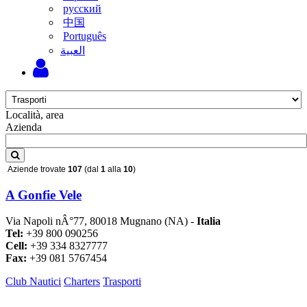
русский
中国
Português
‫العبية
Località, area
Azienda
Aziende trovate
107
(dal
1
alla
10
)
A Gonfie Vele
Via Napoli nÂ°77, 80018 Mugnano (NA) -
Italia
Tel:
+39 800 090256
Cell:
+39 334 8327777
Fax:
+39 081 5767454
Club Nautici
Charters
Trasporti