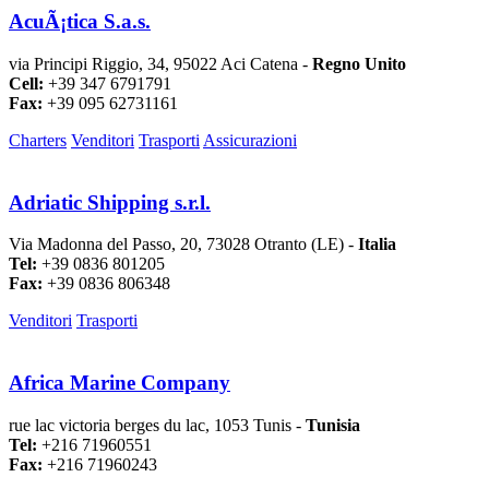
AcuÃ¡tica S.a.s.
via Principi Riggio, 34, 95022 Aci Catena -
Regno Unito
Cell:
+39 347 6791791
Fax:
+39 095 62731161
Charters
Venditori
Trasporti
Assicurazioni
Adriatic Shipping s.r.l.
Via Madonna del Passo, 20, 73028 Otranto (LE) -
Italia
Tel:
+39 0836 801205
Fax:
+39 0836 806348
Venditori
Trasporti
Africa Marine Company
rue lac victoria berges du lac, 1053 Tunis -
Tunisia
Tel:
+216 71960551
Fax:
+216 71960243