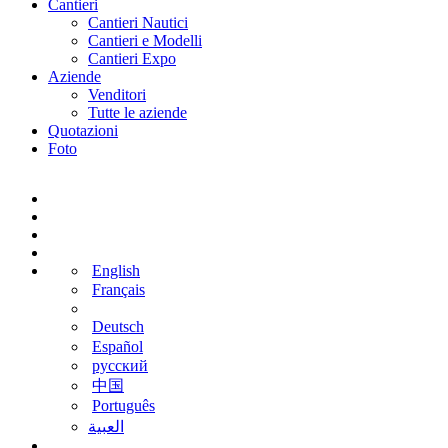
Cantieri
Cantieri Nautici
Cantieri e Modelli
Cantieri Expo
Aziende
Venditori
Tutte le aziende
Quotazioni
Foto
English
Français
Deutsch
Español
русский
中国
Português
‫العبية