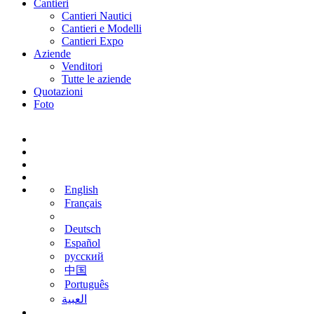
Cantieri
Cantieri Nautici
Cantieri e Modelli
Cantieri Expo
Aziende
Venditori
Tutte le aziende
Quotazioni
Foto
English
Français
Deutsch
Español
русский
中国
Português
‫العبية