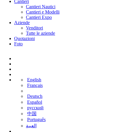
Cantieri
Cantieri Nautici
Cantieri e Modelli
Cantieri Expo
Aziende
Venditori
Tutte le aziende
Quotazioni
Foto
English
Français
Deutsch
Español
русский
中国
Português
‫العبية