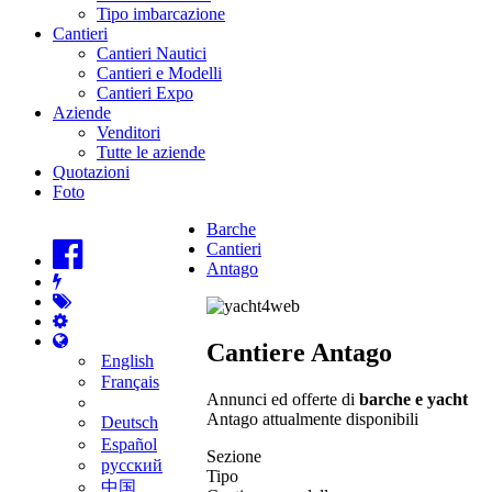
Tipo imbarcazione
Cantieri
Cantieri Nautici
Cantieri e Modelli
Cantieri Expo
Aziende
Venditori
Tutte le aziende
Quotazioni
Foto
Barche
Cantieri
Antago
Cantiere Antago
English
Français
Annunci ed offerte di
barche e yacht
Antago attualmente disponibili
Deutsch
Español
Sezione
русский
Tipo
中国