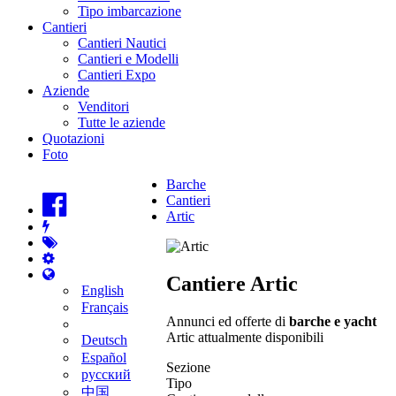
Tipo imbarcazione
Cantieri
Cantieri Nautici
Cantieri e Modelli
Cantieri Expo
Aziende
Venditori
Tutte le aziende
Quotazioni
Foto
Barche
Cantieri
Artic
Cantiere Artic
English
Français
Annunci ed offerte di
barche e yacht
Artic attualmente disponibili
Deutsch
Español
Sezione
русский
Tipo
中国