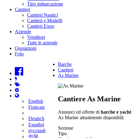
Tipo imbarcazione
Cantieri
Cantieri Nautici
Cantieri e Modelli
Cantieri Expo
Aziende
Venditori
Tutte le aziende
Quotazioni
Foto
Barche
Cantieri
As Marine
Cantiere As Marine
English
Français
Annunci ed offerte di
barche e yacht
As Marine attualmente disponibili
Deutsch
Español
Sezione
русский
Tipo
中国