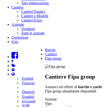
Tipo imbarcazione
Cantieri
Cantieri Nautici
Cantieri e Modelli
Cantieri Expo
Aziende
Venditori
Tutte le aziende
Quotazioni
Foto
Barche
Cantieri
Fipa group
Cantiere Fipa group
English
Français
Annunci ed offerte di
barche e yacht
Fipa group attualmente disponibili
Deutsch
Español
Sezione
русский
Tipo
中国