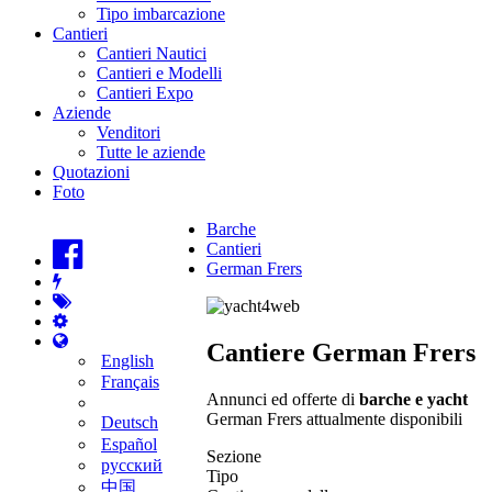
Tipo imbarcazione
Cantieri
Cantieri Nautici
Cantieri e Modelli
Cantieri Expo
Aziende
Venditori
Tutte le aziende
Quotazioni
Foto
Barche
Cantieri
German Frers
Cantiere German Frers
English
Français
Annunci ed offerte di
barche e yacht
German Frers attualmente disponibili
Deutsch
Español
Sezione
русский
Tipo
中国