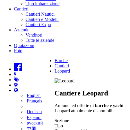
Tipo imbarcazione
Cantieri
Cantieri Nautici
Cantieri e Modelli
Cantieri Expo
Aziende
Venditori
Tutte le aziende
Quotazioni
Foto
Barche
Cantieri
Leopard
Cantiere Leopard
English
Français
Annunci ed offerte di
barche e yacht
Leopard attualmente disponibili
Deutsch
Español
Sezione
русский
Tipo
中国