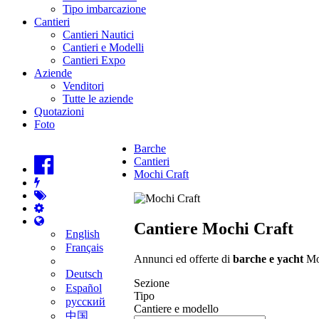
Tipo imbarcazione
Cantieri
Cantieri Nautici
Cantieri e Modelli
Cantieri Expo
Aziende
Venditori
Tutte le aziende
Quotazioni
Foto
Barche
Cantieri
Mochi Craft
Cantiere Mochi Craft
English
Français
Annunci ed offerte di
barche e yacht
Moc
Deutsch
Sezione
Español
Tipo
русский
Cantiere e modello
中国