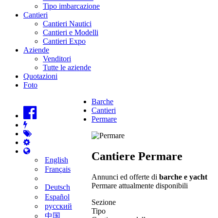
Tipo imbarcazione
Cantieri
Cantieri Nautici
Cantieri e Modelli
Cantieri Expo
Aziende
Venditori
Tutte le aziende
Quotazioni
Foto
Barche
Cantieri
Permare
Cantiere Permare
English
Français
Annunci ed offerte di
barche e yacht
Permare attualmente disponibili
Deutsch
Español
Sezione
русский
Tipo
中国