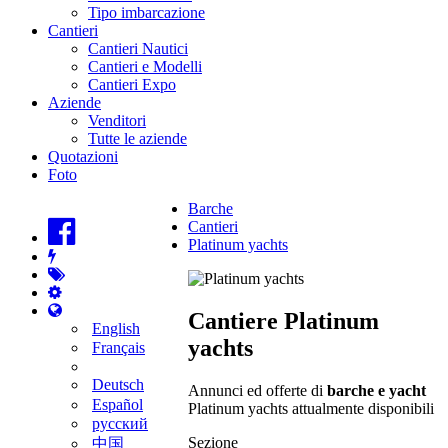
Tipo imbarcazione
Cantieri
Cantieri Nautici
Cantieri e Modelli
Cantieri Expo
Aziende
Venditori
Tutte le aziende
Quotazioni
Foto
Barche
Cantieri
Platinum yachts
Cantiere Platinum
English
yachts
Français
Deutsch
Annunci ed offerte di
barche e yacht
Español
Platinum yachts attualmente disponibili
русский
Sezione
中国