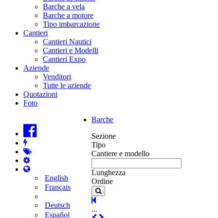
Barche a vela
Barche a motore
Tipo imbarcazione
Cantieri
Cantieri Nautici
Cantieri e Modelli
Cantieri Expo
Aziende
Venditori
Tutte le aziende
Quotazioni
Foto
Barche
Sezione
Tipo
Cantiere e modello
Lunghezza
English
Ordine
Français
Deutsch
...
Español