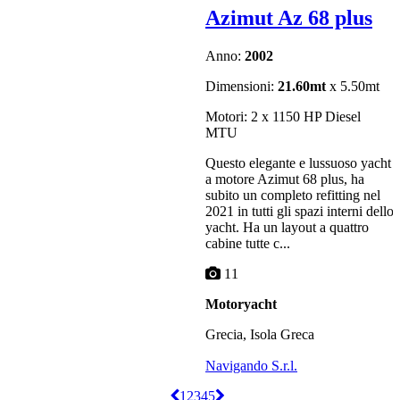
Azimut Az 68 plus
Anno:
2002
Dimensioni:
21.60mt
x 5.50mt
Motori: 2 x 1150 HP Diesel
MTU
Questo elegante e lussuoso yacht
a motore Azimut 68 plus, ha
subito un completo refitting nel
2021 in tutti gli spazi interni dello
yacht. Ha un layout a quattro
cabine tutte c...
11
Motoryacht
Grecia, Isola Greca
Navigando S.r.l.
1
2
3
4
5