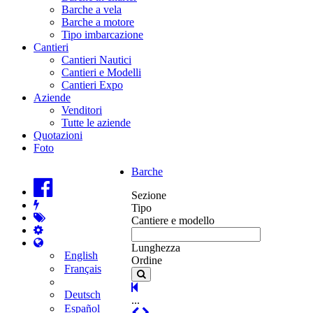
Barche a vela
Barche a motore
Tipo imbarcazione
Cantieri
Cantieri Nautici
Cantieri e Modelli
Cantieri Expo
Aziende
Venditori
Tutte le aziende
Quotazioni
Foto
Barche
Sezione
Tipo
Cantiere e modello
Lunghezza
English
Ordine
Français
Deutsch
...
Español