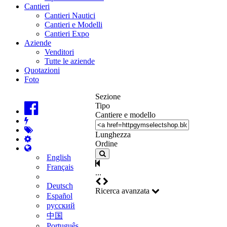
Cantieri
Cantieri Nautici
Cantieri e Modelli
Cantieri Expo
Aziende
Venditori
Tutte le aziende
Quotazioni
Foto
Sezione
Tipo
Cantiere e modello
Lunghezza
Ordine
English
Français
...
Deutsch
Ricerca avanzata
Español
русский
中国
Português