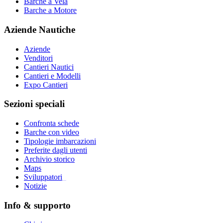
Barche a Vela
Barche a Motore
Aziende Nautiche
Aziende
Venditori
Cantieri Nautici
Cantieri e Modelli
Expo Cantieri
Sezioni speciali
Confronta schede
Barche con video
Tipologie imbarcazioni
Preferite dagli utenti
Archivio storico
Maps
Sviluppatori
_
Notizie
Info & supporto