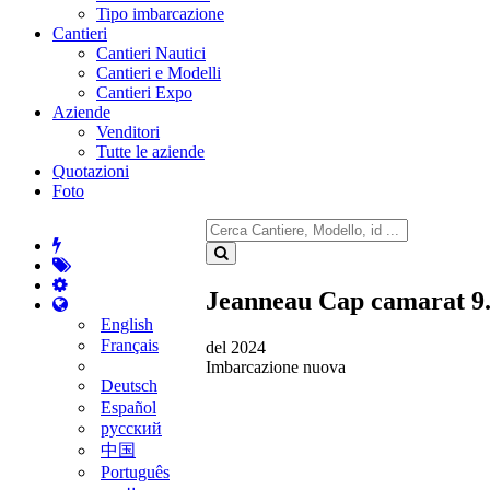
Tipo imbarcazione
Cantieri
Cantieri Nautici
Cantieri e Modelli
Cantieri Expo
Aziende
Venditori
Tutte le aziende
Quotazioni
Foto
Jeanneau Cap camarat 9.
English
Français
del 2024
Imbarcazione nuova
Deutsch
Español
русский
中国
Português