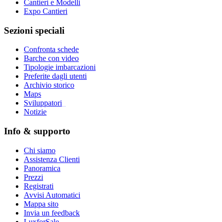
Cantieri e Modelli
Expo Cantieri
Sezioni speciali
Confronta schede
Barche con video
Tipologie imbarcazioni
Preferite dagli utenti
Archivio storico
Maps
Sviluppatori
_
Notizie
Info & supporto
Chi siamo
Assistenza Clienti
Panoramica
Prezzi
Registrati
Avvisi Automatici
Mappa sito
Invia un feedback
LuxforSale