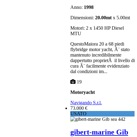
Anno:
1998
Dimensioni:
20.00mt
x 5.00mt
Motori: 2 x 1450 HP Diesel
MTU
QuestoMaiora 20 a 68 piedi
flybridge motor yacht, Ã¨ stato
mantenuto incredibilmente
dappertutto proprietÃ il livello di
cura Ã¨ facilmente evidenziato
dal condizioni im...
19
Motoryacht
Navigando S.r.l.
73.000 €
USATO
gibert-marine Gib