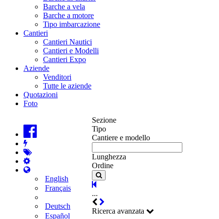
Barche a vela
Barche a motore
Tipo imbarcazione
Cantieri
Cantieri Nautici
Cantieri e Modelli
Cantieri Expo
Aziende
Venditori
Tutte le aziende
Quotazioni
Foto
Sezione
Tipo
Cantiere e modello
Lunghezza
Ordine
English
Français
...
Deutsch
Ricerca avanzata
Español