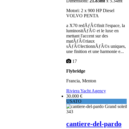
Dimensioni:
21.83mt
x 5.34mt
Motori: 2 x 900 HP Diesel
VOLVO PENTA
a X70 redÃƒÂ©finit l'espace, la
luminositÃƒÂ© et le luxe en
mettant l'accent sur des
matÃƒÂ©riaux
sÃƒÂ©lectionnÃƒÂ©s uniques,
une finition et une harmonie e...
17
Flybridge
Francia, Menton
Riviera Yacht Agency
30.000 €
USATO
cantiere-del-pardo