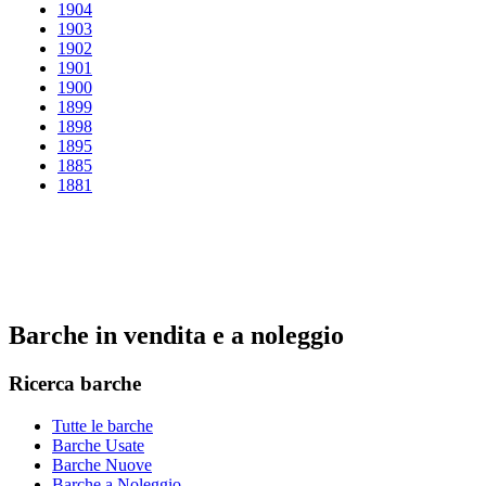
1904
1903
1902
1901
1900
1899
1898
1895
1885
1881
Barche in vendita e a noleggio
Ricerca barche
Tutte le barche
Barche Usate
Barche Nuove
Barche a Noleggio