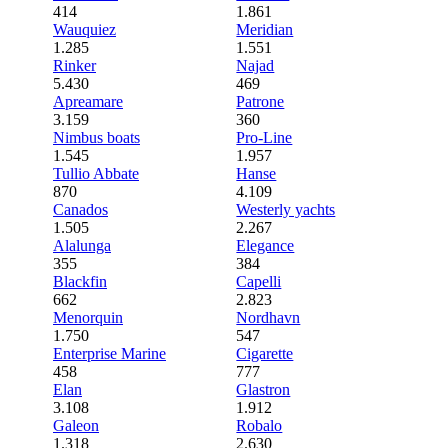
414
1.861
Wauquiez
Meridian
1.285
1.551
Rinker
Najad
5.430
469
Apreamare
Patrone
3.159
360
Nimbus boats
Pro-Line
1.545
1.957
Tullio Abbate
Hanse
870
4.109
Canados
Westerly yachts
1.505
2.267
Alalunga
Elegance
355
384
Blackfin
Capelli
662
2.823
Menorquin
Nordhavn
1.750
547
Enterprise Marine
Cigarette
458
777
Elan
Glastron
3.108
1.912
Galeon
Robalo
1.318
2.630