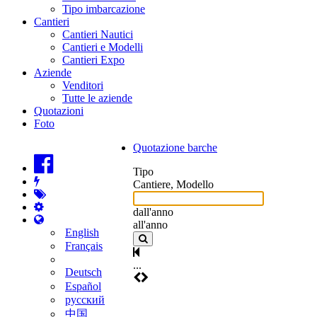
Tipo imbarcazione
Cantieri
Cantieri Nautici
Cantieri e Modelli
Cantieri Expo
Aziende
Venditori
Tutte le aziende
Quotazioni
Foto
Quotazione barche
Tipo
Cantiere, Modello
dall'anno
all'anno
English
Français
...
Deutsch
Español
русский
中国