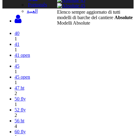
Português
‫العبية
Elenco sempre aggiornato di tutti
modelli di barche del cantiere
Absolute
Modelli Absolute
40
1
41
1
41 open
1
45
1
45 open
1
47 ht
2
50 fly
1
52 fly
2
56 ht
4
60 fly