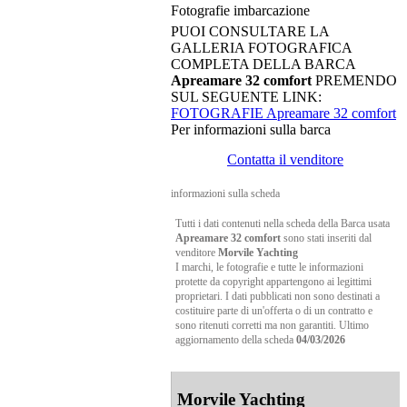
Fotografie imbarcazione
PUOI CONSULTARE LA
GALLERIA FOTOGRAFICA
COMPLETA DELLA BARCA
Apreamare 32 comfort
PREMENDO
SUL SEGUENTE LINK:
FOTOGRAFIE Apreamare 32 comfort
Per informazioni sulla barca
Contatta il venditore
informazioni sulla scheda
Tutti i dati contenuti nella scheda della Barca usata
Apreamare 32 comfort
sono stati inseriti dal
venditore
Morvile Yachting
I marchi, le fotografie e tutte le informazioni
protette da copyright appartengono ai legittimi
proprietari. I dati pubblicati non sono destinati a
costituire parte di un'offerta o di un contratto e
sono ritenuti corretti ma non garantiti. Ultimo
aggiornamento della scheda
04/03/2026
Morvile Yachting