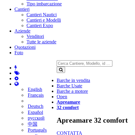
Tipo imbarcazione
Cantieri
Cantieri Nautici
Cantieri e Modelli
Cantieri Expo
Aziende
Venditori
Tutte le aziende
Quotazioni
Foto
Barche in vendita
Barche Usate
English
Barche a motore
Français
Open
Apreamare
Deutsch
32 comfort
Español
русский
Apreamare 32 comfort
中国
Português
CONTATTA