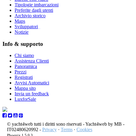
Tipologie imbarcazioni
Preferite dagli utenti
Archivio storico
Maps
Sviluppatori
_
Notizie
Info & supporto
Chi siamo
Assistenza Clienti
Panoramica
Prezzi
Registrati
Avvisi Automatici
Mappa sito
Invia un feedback
LuxforSale
© yacht4web tutti i diritti sono riservati -
Yacht4web by MB -
IT02480620992
-
Privacy
·
Terms
·
Cookies
Phoenix 1.5.0.3