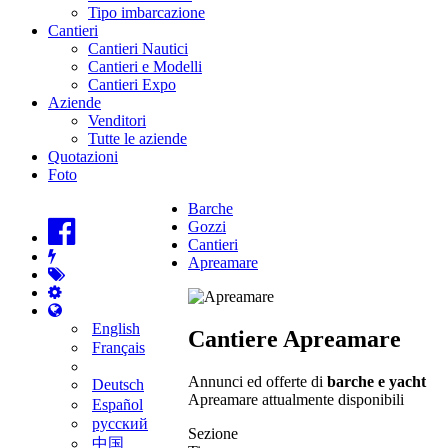
Tipo imbarcazione
Cantieri
Cantieri Nautici
Cantieri e Modelli
Cantieri Expo
Aziende
Venditori
Tutte le aziende
Quotazioni
Foto
Barche
Gozzi
Cantieri
Apreamare
English
Cantiere Apreamare
Français
Annunci ed offerte di
barche e yacht
Deutsch
Apreamare attualmente disponibili
Español
русский
Sezione
中国