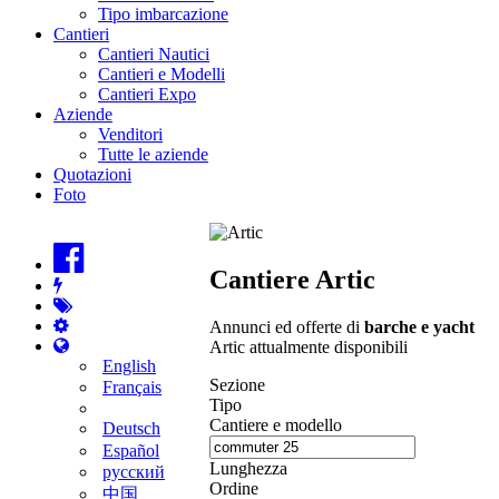
Tipo imbarcazione
Cantieri
Cantieri Nautici
Cantieri e Modelli
Cantieri Expo
Aziende
Venditori
Tutte le aziende
Quotazioni
Foto
Cantiere Artic
Annunci ed offerte di
barche e yacht
Artic attualmente disponibili
English
Sezione
Français
Tipo
Cantiere e modello
Deutsch
Español
Lunghezza
русский
Ordine
中国