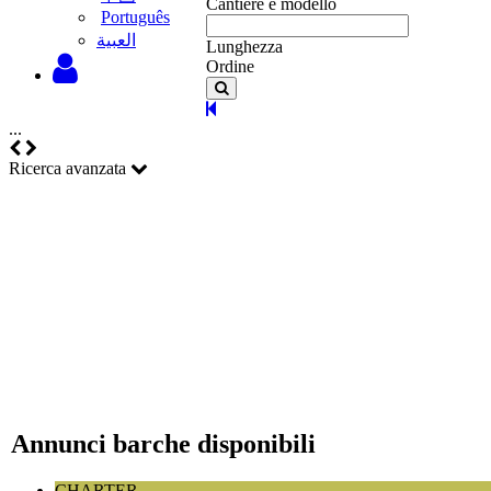
Cantiere e modello
Português
‫العبية
Lunghezza
Ordine
...
Ricerca avanzata
Annunci barche disponibili
CHARTER