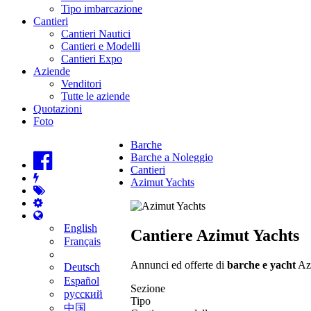
Tipo imbarcazione
Cantieri
Cantieri Nautici
Cantieri e Modelli
Cantieri Expo
Aziende
Venditori
Tutte le aziende
Quotazioni
Foto
Barche
Barche a Noleggio
Cantieri
Azimut Yachts
English
Cantiere Azimut Yachts
Français
Annunci ed offerte di
barche e yacht
Azi
Deutsch
Español
Sezione
русский
Tipo
中国