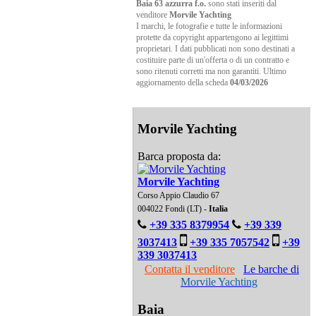
Baia 63 azzurra f.o.
sono stati inseriti dal
venditore
Morvile Yachting
I marchi, le fotografie e tutte le informazioni
protette da copyright appartengono ai legittimi
proprietari. I dati pubblicati non sono destinati a
costituire parte di un'offerta o di un contratto e
sono ritenuti corretti ma non garantiti. Ultimo
aggiornamento della scheda
04/03/2026
Morvile Yachting
Barca proposta da:
Morvile Yachting
Corso Appio Claudio 67
004022 Fondi (LT) -
Italia
+39 335 8379954
+39 339
3037413
+39 335 7057542
+39
339 3037413
Contatta il venditore
Le barche di
Morvile Yachting
Baia