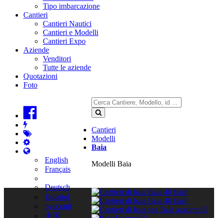
Tipo imbarcazione
Cantieri
Cantieri Nautici
Cantieri e Modelli
Cantieri Expo
Aziende
Venditori
Tutte le aziende
Quotazioni
Foto
Cantieri
Modelli
Baia
English
Modelli Baia
Français
Deutsch
Español
русский
中国