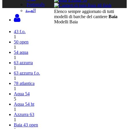
Português
‫العبية
Elenco sempre aggiornato di tutti
modelli di barche del cantiere
Baia
Modelli Baia
43 f.o.
1
50 open
1
54 aqua
1
63 azzurra
1
63 azzurra f.o.
1
78 atlantica
1
Aqua 54
5
Aqua 54 ht
1
Azzurra 63
1
Baia 43 open