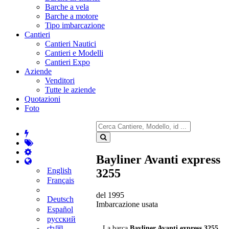
Barche a vela
Barche a motore
Tipo imbarcazione
Cantieri
Cantieri Nautici
Cantieri e Modelli
Cantieri Expo
Aziende
Venditori
Tutte le aziende
Quotazioni
Foto
Bayliner Avanti express
English
3255
Français
del 1995
Deutsch
Imbarcazione usata
Español
русский
La barca
Bayliner Avanti express 3255