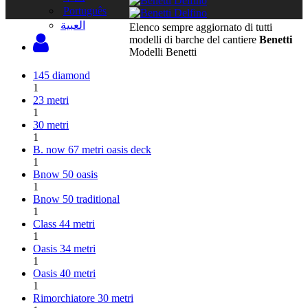
Português
‫العبية
Elenco sempre aggiornato di tutti
modelli di barche del cantiere
Benetti
Modelli Benetti
145 diamond
1
23 metri
1
30 metri
1
B. now 67 metri oasis deck
1
Bnow 50 oasis
1
Bnow 50 traditional
1
Class 44 metri
1
Oasis 34 metri
1
Oasis 40 metri
1
Rimorchiatore 30 metri