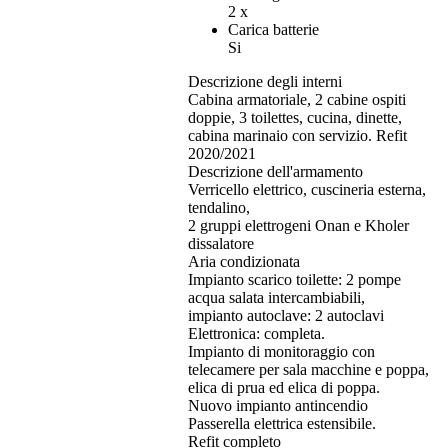
2 x
Carica batterie
Si
Descrizione degli interni
Cabina armatoriale, 2 cabine ospiti
doppie, 3 toilettes, cucina, dinette,
cabina marinaio con servizio. Refit
2020/2021
Descrizione dell'armamento
Verricello elettrico, cuscineria esterna,
tendalino,
2 gruppi elettrogeni Onan e Kholer
dissalatore
Aria condizionata
Impianto scarico toilette: 2 pompe
acqua salata intercambiabili,
impianto autoclave: 2 autoclavi
Elettronica: completa.
Impianto di monitoraggio con
telecamere per sala macchine e poppa,
elica di prua ed elica di poppa.
Nuovo impianto antincendio
Passerella elettrica estensibile.
Refit completo