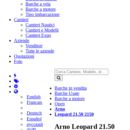
Barche a vela
Barche a motore
Tipo imbarcazione
Cantieri
Cantieri Nautici
Cantieri e Modelli
Cantieri Expo
Aziende
Venditori
Tutte le aziende
Quotazioni
Foto
Barche in vendita
Barche Usate
English
Barche a motore
Français
Open
Arno
Deutsch
Leopard 21.50 2150
Español
русский
Arno Leopard 21.50