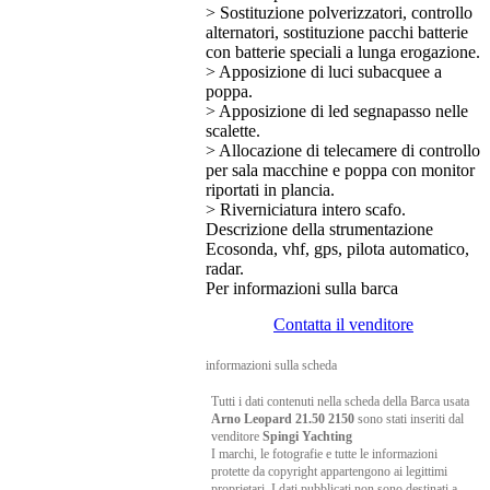
> Sostituzione polverizzatori, controllo
alternatori, sostituzione pacchi batterie
con batterie speciali a lunga erogazione.
> Apposizione di luci subacquee a
poppa.
> Apposizione di led segnapasso nelle
scalette.
> Allocazione di telecamere di controllo
per sala macchine e poppa con monitor
riportati in plancia.
> Riverniciatura intero scafo.
Descrizione della strumentazione
Ecosonda, vhf, gps, pilota automatico,
radar.
Per informazioni sulla barca
Contatta il venditore
informazioni sulla scheda
Tutti i dati contenuti nella scheda della Barca usata
Arno Leopard 21.50 2150
sono stati inseriti dal
venditore
Spingi Yachting
I marchi, le fotografie e tutte le informazioni
protette da copyright appartengono ai legittimi
proprietari. I dati pubblicati non sono destinati a