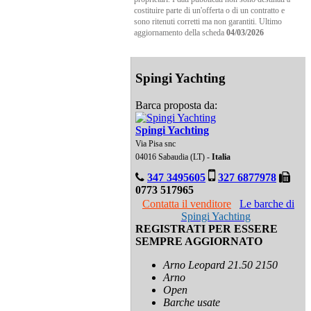
costituire parte di un'offerta o di un contratto e
sono ritenuti corretti ma non garantiti. Ultimo
aggiornamento della scheda
04/03/2026
Spingi Yachting
Barca proposta da:
Spingi Yachting
Via Pisa snc
04016 Sabaudia (LT) -
Italia
347 3495605
327 6877978
0773 517965
Contatta il venditore
Le barche di
Spingi Yachting
REGISTRATI PER ESSERE
SEMPRE AGGIORNATO
Arno Leopard 21.50 2150
Arno
Open
Barche usate