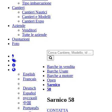
Tipo imbarcazione
Cantieri
Cantieri Nautici
Cantieri e Modelli
Cantieri Expo
Aziende
Venditori
Tutte le aziende
Quotazioni
Foto
Barche in vendita
Barche Usate
English
Barche a motore
Français
Open
Sarnico
Deutsch
58
Español
русский
Sarnico 58
中国
Português
CONTATTA