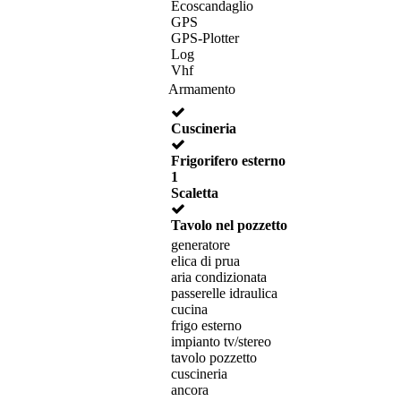
Ecoscandaglio
GPS
GPS-Plotter
Log
Vhf
Armamento
Cuscineria
Frigorifero esterno
1
Scaletta
Tavolo nel pozzetto
generatore
elica di prua
aria condizionata
passerelle idraulica
cucina
frigo esterno
impianto tv/stereo
tavolo pozzetto
cuscineria
ancora