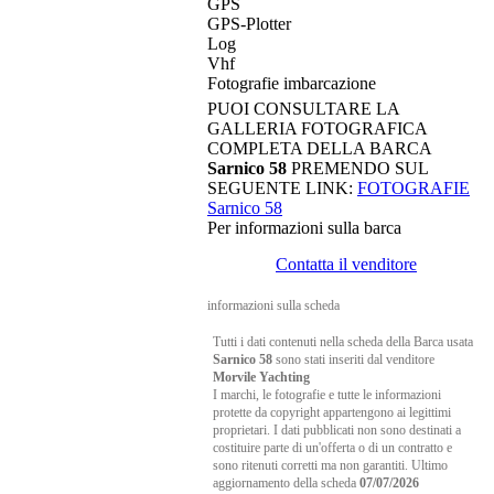
GPS
GPS-Plotter
Log
Vhf
Fotografie imbarcazione
PUOI CONSULTARE LA
GALLERIA FOTOGRAFICA
COMPLETA DELLA BARCA
Sarnico 58
PREMENDO SUL
SEGUENTE LINK:
FOTOGRAFIE
Sarnico 58
Per informazioni sulla barca
Contatta il venditore
informazioni sulla scheda
Tutti i dati contenuti nella scheda della Barca usata
Sarnico 58
sono stati inseriti dal venditore
Morvile Yachting
I marchi, le fotografie e tutte le informazioni
protette da copyright appartengono ai legittimi
proprietari. I dati pubblicati non sono destinati a
costituire parte di un'offerta o di un contratto e
sono ritenuti corretti ma non garantiti. Ultimo
aggiornamento della scheda
07/07/2026