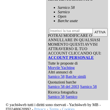
Sarnico 58
Sarnico
Open
Barche usate
ATTIVA
POTRAI MODIFICARE O
ANNULLARE IN QUALSIASI
MOMENTO QUESTI AVVISI
ATTRAVERSO IL TUO
ACCOUNT CLICCANDO QUI:
ACCOUNT PERSONALE
Tutte le proposte di
Morvile Yachting
Altri annunci di
Sarnico 58
Barche simili
Quotazioni barche
Sarnico 58 del 2003
Sarnico 58
Ricerca fotografica
Sarnico 58
Sarnico
© yacht4web tutti i diritti sono riservati -
Yacht4web by MB -
IT02480620992
-
Privacy
·
Terms
·
Cookies