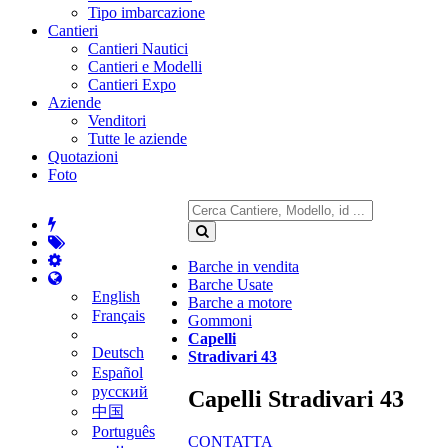
Tipo imbarcazione
Cantieri
Cantieri Nautici
Cantieri e Modelli
Cantieri Expo
Aziende
Venditori
Tutte le aziende
Quotazioni
Foto
Barche in vendita
Barche Usate
English
Barche a motore
Français
Gommoni
Capelli
Deutsch
Stradivari 43
Español
русский
Capelli Stradivari 43
中国
Português
CONTATTA