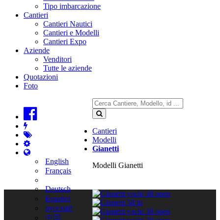
Tipo imbarcazione
Cantieri
Cantieri Nautici
Cantieri e Modelli
Cantieri Expo
Aziende
Venditori
Tutte le aziende
Quotazioni
Foto
Cantieri
Modelli
Gianetti
English
Modelli Gianetti
Français
Deutsch
Español
русский
中国