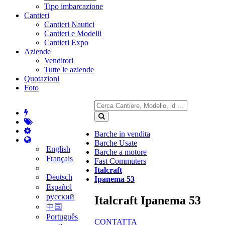
Tipo imbarcazione
Cantieri
Cantieri Nautici
Cantieri e Modelli
Cantieri Expo
Aziende
Venditori
Tutte le aziende
Quotazioni
Foto
Barche in vendita
Barche Usate
English
Barche a motore
Français
Fast Commuters
Italcraft
Deutsch
Ipanema 53
Español
русский
Italcraft Ipanema 53
中国
Português
CONTATTA