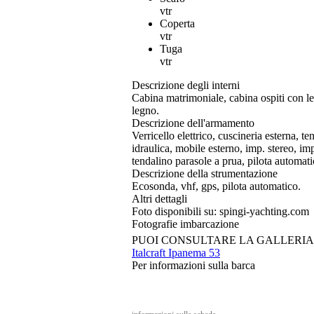
vtr
Coperta
vtr
Tuga
vtr
Descrizione degli interni
Cabina matrimoniale, cabina ospiti con let
legno.
Descrizione dell'armamento
Verricello elettrico, cuscineria esterna, t
idraulica, mobile esterno, imp. stereo, imp
tendalino parasole a prua, pilota automati
Descrizione della strumentazione
Ecosonda, vhf, gps, pilota automatico.
Altri dettagli
Foto disponibili su: spingi-yachting.com
Fotografie imbarcazione
PUOI CONSULTARE LA GALLERI
Italcraft Ipanema 53
Per informazioni sulla barca