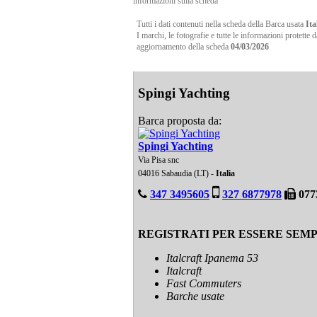
informazioni sulla scheda
Tutti i dati contenuti nella scheda della Barca usata
Ita
I marchi, le fotografie e tutte le informazioni protette 
aggiornamento della scheda
04/03/2026
Spingi Yachting
Barca proposta da:
Spingi Yachting
Via Pisa snc
04016 Sabaudia (LT) -
Italia
347 3495605
327 6877978
077
REGISTRATI PER ESSERE SEM
Italcraft Ipanema 53
Italcraft
Fast Commuters
Barche usate