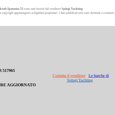
lcraft Ipanema 53
sono stati inseriti dal venditore
Spingi Yachting
da copyright appartengono ai legittimi proprietari. I dati pubblicati non sono destinati a costituire
3 517965
Contatta il venditore
Le barche di
Spingi Yachting
PRE AGGIORNATO