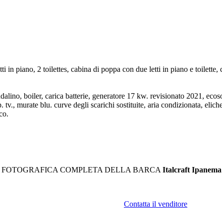
ti in piano, 2 toilettes, cabina di poppa con due letti in piano e toilet
endalino, boiler, carica batterie, generatore 17 kw. revisionato 2021, eco
. tv., murate blu. curve degli scarichi sostituite, aria condizionata, elic
co.
A FOTOGRAFICA COMPLETA DELLA BARCA
Italcraft Ipanema
Contatta il venditore