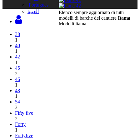
Português
‫العبية
Elenco sempre aggiornato di tutti
modelli di barche del cantiere
Itama
Modelli Itama
38
1
40
1
42
1
45
2
46
1
48
1
54
3
Fifty five
2
Forty
1
Fortyfive