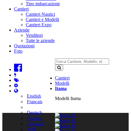
Tipo imbarcazione
Cantieri
Cantieri Nautici
Cantieri e Modelli
Cantieri Expo
Aziende
Venditori
Tutte le aziende
Quotazioni
Foto
Cantieri
Modelli
Itama
English
Modelli Itama
Français
Deutsch
Español
русский
中国