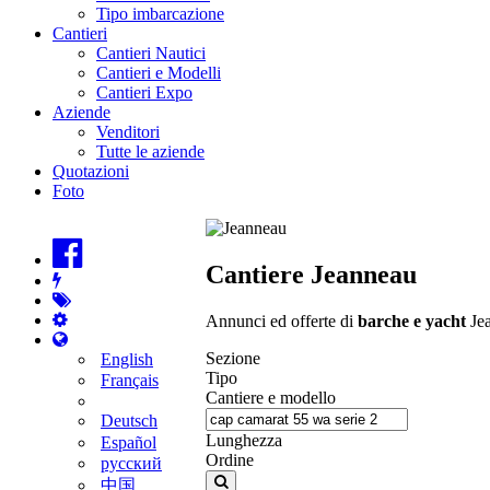
Tipo imbarcazione
Cantieri
Cantieri Nautici
Cantieri e Modelli
Cantieri Expo
Aziende
Venditori
Tutte le aziende
Quotazioni
Foto
Cantiere Jeanneau
Annunci ed offerte di
barche e yacht
Jea
Sezione
English
Tipo
Français
Cantiere e modello
Deutsch
Lunghezza
Español
Ordine
русский
中国