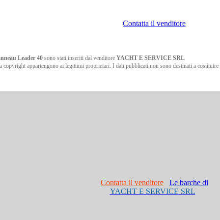
Contatta il venditore
anneau Leader 40
sono stati inseriti dal venditore
YACHT E SERVICE SRL
da copyright appartengono ai legittimi proprietari. I dati pubblicati non sono destinati a costituire
Contatta il venditore
Le barche di
YACHT E SERVICE SRL