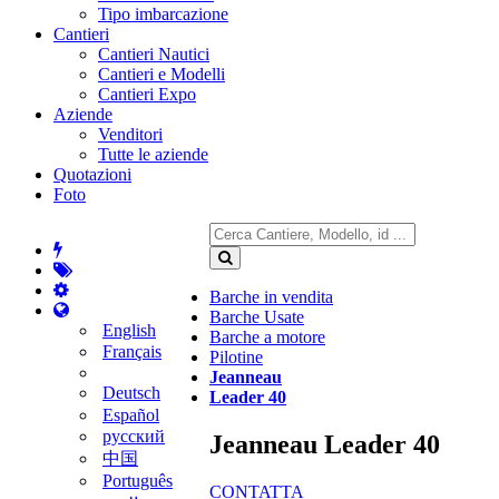
Tipo imbarcazione
Cantieri
Cantieri Nautici
Cantieri e Modelli
Cantieri Expo
Aziende
Venditori
Tutte le aziende
Quotazioni
Foto
Barche in vendita
Barche Usate
English
Barche a motore
Français
Pilotine
Jeanneau
Deutsch
Leader 40
Español
русский
Jeanneau Leader 40
中国
Português
CONTATTA