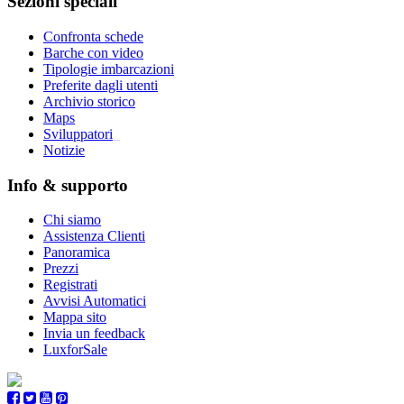
Sezioni speciali
Confronta schede
Barche con video
Tipologie imbarcazioni
Preferite dagli utenti
Archivio storico
Maps
Sviluppatori
_
Notizie
Info & supporto
Chi siamo
Assistenza Clienti
Panoramica
Prezzi
Registrati
Avvisi Automatici
Mappa sito
Invia un feedback
LuxforSale