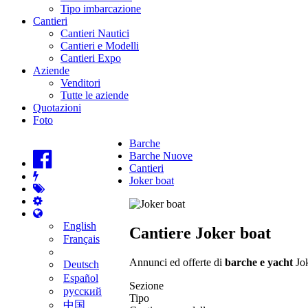
Tipo imbarcazione
Cantieri
Cantieri Nautici
Cantieri e Modelli
Cantieri Expo
Aziende
Venditori
Tutte le aziende
Quotazioni
Foto
Barche
Barche Nuove
Cantieri
Joker boat
English
Cantiere Joker boat
Français
Annunci ed offerte di
barche e yacht
Jok
Deutsch
Español
Sezione
русский
Tipo
中国