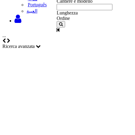
Cantiere e modello
Português
‫العبية
Lunghezza
Ordine
...
Ricerca avanzata