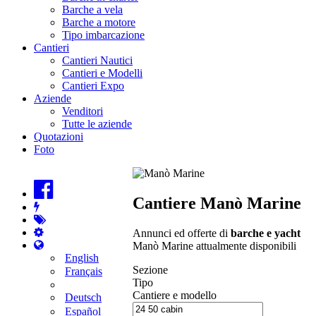
Barche a vela
Barche a motore
Tipo imbarcazione
Cantieri
Cantieri Nautici
Cantieri e Modelli
Cantieri Expo
Aziende
Venditori
Tutte le aziende
Quotazioni
Foto
Cantiere Manò Marine
Annunci ed offerte di
barche e yacht
Manò Marine attualmente disponibili
English
Sezione
Français
Tipo
Cantiere e modello
Deutsch
Español