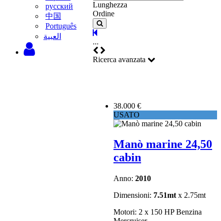
Lunghezza
русский
Ordine
中国
Português
‫العبية
...
Ricerca avanzata
38.000 €
USATO
Manò marine 24,50
cabin
Anno:
2010
Dimensioni:
7.51mt
x 2.75mt
Motori: 2 x 150 HP Benzina
Mercruiser