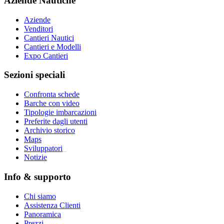
Aziende Nautiche
Aziende
Venditori
Cantieri Nautici
Cantieri e Modelli
Expo Cantieri
Sezioni speciali
Confronta schede
Barche con video
Tipologie imbarcazioni
Preferite dagli utenti
Archivio storico
Maps
Sviluppatori
_
Notizie
Info & supporto
Chi siamo
Assistenza Clienti
Panoramica
Prezzi