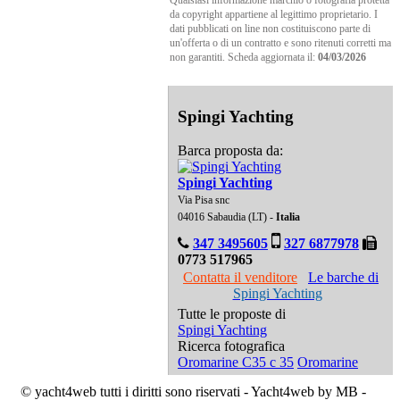
da copyright appartiene al legittimo proprietario. I
dati pubblicati on line non costituiscono parte di
un'offerta o di un contratto e sono ritenuti corretti ma
non garantiti. Scheda aggiornata il:
04/03/2026
Spingi Yachting
Barca proposta da:
Spingi Yachting
Via Pisa snc
04016 Sabaudia (LT) -
Italia
347 3495605
327 6877978
0773 517965
Contatta il venditore
Le barche di
Spingi Yachting
Tutte le proposte di
Spingi Yachting
Ricerca fotografica
Oromarine C35 c 35
Oromarine
© yacht4web tutti i diritti sono riservati -
Yacht4web by MB -