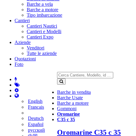
Barche a vela
Barche a motore
Tipo imbarcazione
Cantieri
Cantieri Nautici
Cantieri e Modelli
Cantieri Expo
Aziende
Venditori
Tutte le aziende
Quotazioni
Foto
Barche in vendita
Barche Usate
English
Barche a motore
Français
Gommoni
Oromarine
Deutsch
C35 c 35
Español
русский
Oromarine C35 c 35