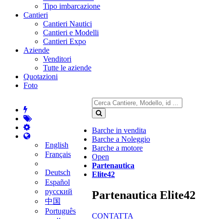
Tipo imbarcazione
Cantieri
Cantieri Nautici
Cantieri e Modelli
Cantieri Expo
Aziende
Venditori
Tutte le aziende
Quotazioni
Foto
Barche in vendita
Barche a Noleggio
English
Barche a motore
Français
Open
Partenautica
Deutsch
Elite42
Español
русский
Partenautica Elite42
中国
Português
CONTATTA