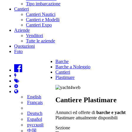
Tipo imbarcazione
Cantieri
Cantieri Nautici
Cantieri e Modelli
Cantieri Expo
Aziende
Venditori
Tutte le aziende
Quotazioni
Foto
Barche
Barche a Noleggio
Cantieri
Plastimare
English
Cantiere Plastimare
Français
Annunci ed offerte di
barche e yacht
Deutsch
Plastimare attualmente disponibili
Español
русский
Sezione
中国