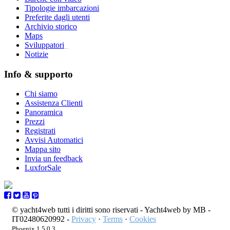
Tipologie imbarcazioni
Preferite dagli utenti
Archivio storico
Maps
Sviluppatori
_
Notizie
Info & supporto
Chi siamo
Assistenza Clienti
Panoramica
Prezzi
Registrati
Avvisi Automatici
Mappa sito
Invia un feedback
LuxforSale
© yacht4web tutti i diritti sono riservati -
Yacht4web by MB -
IT02480620992
-
Privacy
·
Terms
·
Cookies
Phoenix 1.5.0.3