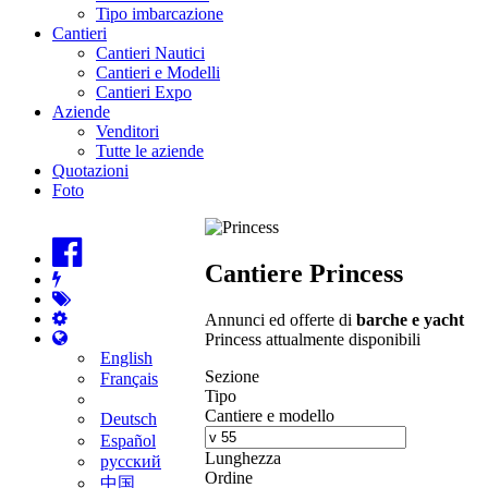
Tipo imbarcazione
Cantieri
Cantieri Nautici
Cantieri e Modelli
Cantieri Expo
Aziende
Venditori
Tutte le aziende
Quotazioni
Foto
Cantiere Princess
Annunci ed offerte di
barche e yacht
Princess attualmente disponibili
English
Sezione
Français
Tipo
Cantiere e modello
Deutsch
Español
Lunghezza
русский
Ordine
中国