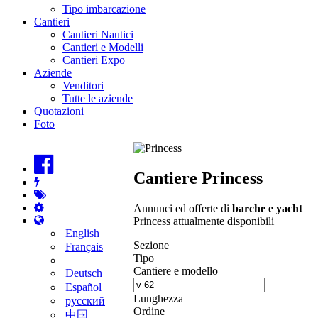
Tipo imbarcazione
Cantieri
Cantieri Nautici
Cantieri e Modelli
Cantieri Expo
Aziende
Venditori
Tutte le aziende
Quotazioni
Foto
Cantiere Princess
Annunci ed offerte di
barche e yacht
Princess attualmente disponibili
English
Sezione
Français
Tipo
Cantiere e modello
Deutsch
Español
Lunghezza
русский
Ordine
中国