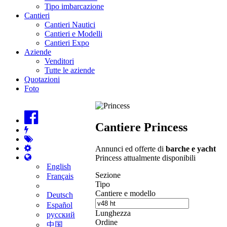
Tipo imbarcazione
Cantieri
Cantieri Nautici
Cantieri e Modelli
Cantieri Expo
Aziende
Venditori
Tutte le aziende
Quotazioni
Foto
Cantiere Princess
Annunci ed offerte di
barche e yacht
Princess attualmente disponibili
English
Sezione
Français
Tipo
Cantiere e modello
Deutsch
Español
Lunghezza
русский
Ordine
中国