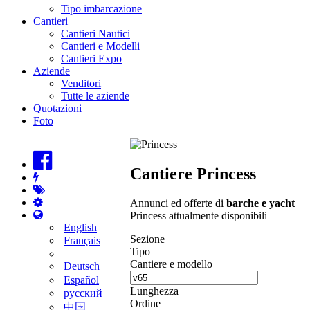
Tipo imbarcazione
Cantieri
Cantieri Nautici
Cantieri e Modelli
Cantieri Expo
Aziende
Venditori
Tutte le aziende
Quotazioni
Foto
Cantiere Princess
Annunci ed offerte di
barche e yacht
Princess attualmente disponibili
English
Sezione
Français
Tipo
Cantiere e modello
Deutsch
Español
Lunghezza
русский
Ordine
中国