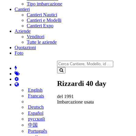
Tipo imbarcazione
Cantieri
Cantieri Nautici
Cantieri e Modelli
Cantieri Expo
Aziende
Venditori
Tutte le aziende
Quotazioni
Foto
Rizzardi 40 day
English
Français
del 1991
Imbarcazione usata
Deutsch
Español
русский
中国
Português