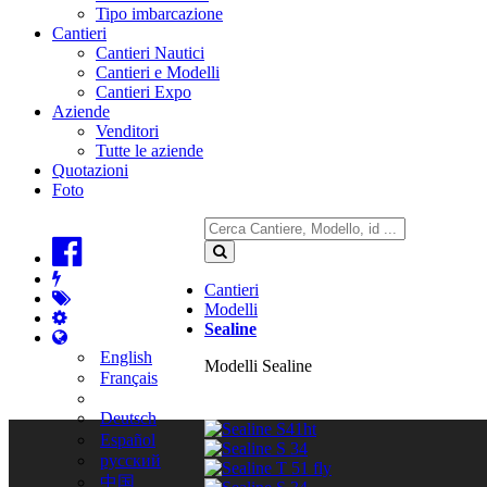
Tipo imbarcazione
Cantieri
Cantieri Nautici
Cantieri e Modelli
Cantieri Expo
Aziende
Venditori
Tutte le aziende
Quotazioni
Foto
Cantieri
Modelli
Sealine
English
Modelli Sealine
Français
Deutsch
Español
русский
中国