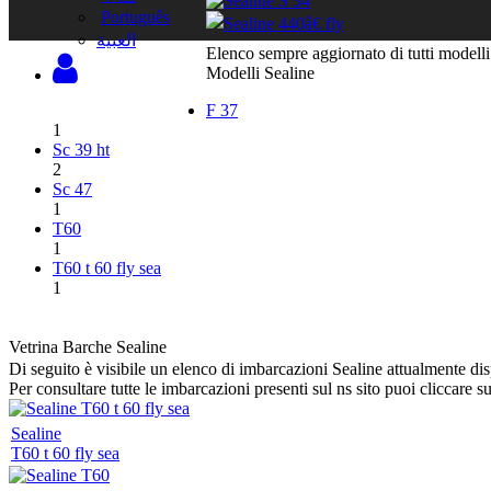
Português
‫العبية
Elenco sempre aggiornato di tutti modelli
Modelli Sealine
F 37
1
Sc 39 ht
2
Sc 47
1
T60
1
T60 t 60 fly sea
1
Vetrina Barche Sealine
Di seguito è visibile un elenco di imbarcazioni Sealine attualmente dis
Per consultare tutte le imbarcazioni presenti sul ns sito puoi cliccare s
Sealine
T60 t 60 fly sea