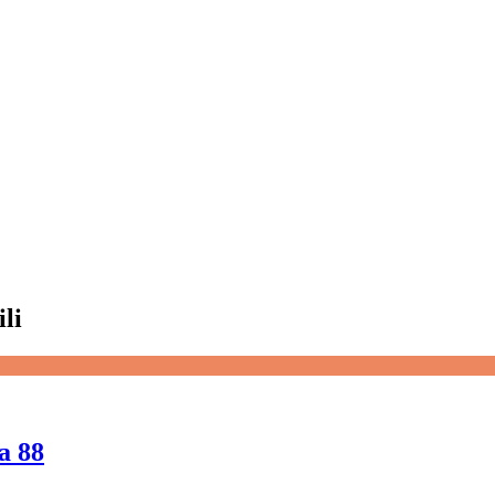
li
a 88