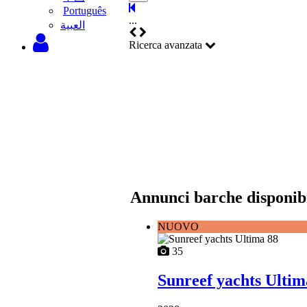
Português
...
‫العبية
Ricerca avanzata
Annunci barche disponibi
NUOVO
35
Sunreef yachts Ultim