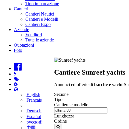
Tipo imbarcazione
Cantieri
Cantieri Nautici
Cantieri e Modelli
Cantieri Expo
Aziende
Venditori
Tutte le aziende
Quotazioni
Foto
Cantiere Sunreef yachts
Annunci ed offerte di
barche e yacht
Sun
Sezione
English
Tipo
Français
Cantiere e modello
Deutsch
Lunghezza
Español
Ordine
русский
中国